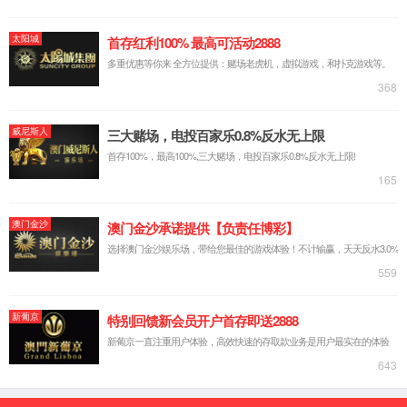
亚 洲
中国 日本 印度 韩国
美 洲
美国 加拿大 巴西
欧 洲
荷兰 瑞典 英国 丹麦 德国 瑞士 意大利 比利时